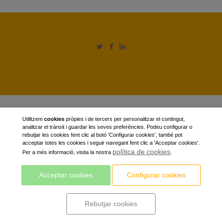
Utilitzem
cookies
pròpies i de tercers per personalitzar el contingut,
analitzar el trànsit i guardar les seves preferències. Podeu configurar o
rebutjar les cookies fent clic al botó 'Configurar cookies', també pot
acceptar totes les cookies i seguir navegant fent clic a 'Acceptar cookies'.
política de cookies
Per a més informació, visita la nostra
.
Acceptar cookies
Configurar cookies
Rebutjar cookies